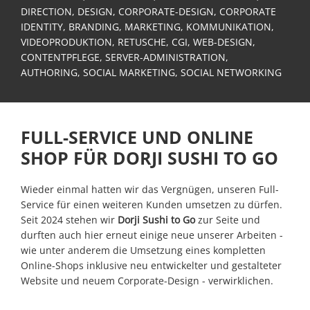
Identity
DIRECTION, DESIGN, CORPORATE-DESIGN, CORPORATE
IDENTITY, BRANDING, MARKETING, KOMMUNIKATION,
Website
VIDEOPRODUKTION, RETUSCHE, CGI, WEB-DESIGN,
&
CONTENTPFLEGE, SERVER-ADMINISTRATION,
Web
AUTHORING, SOCIAL MARKETING, SOCIAL NETWORKING
Development
Content
&
FULL-SERVICE UND ONLINE
Media
Production
SHOP FÜR DORJI SUSHI TO GO
Digital
Wieder einmal hatten wir das Vergnügen, unseren Full-
Marketing
Service für einen weiteren Kunden umsetzen zu dürfen.
&
Seit 2024 stehen wir
Dorji Sushi to Go
zur Seite und
Growth
durften auch hier erneut einige neue unserer Arbeiten -
Newslettermarketing
wie unter anderem die Umsetzung eines kompletten
Online-Shops inklusive neu entwickelter und gestalteter
Portfolio
Website und neuem Corporate-Design - verwirklichen.
Tutorials