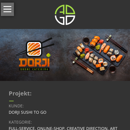
Navigation
Home
überspringen
Über
uns
Leistungen
Strategische
Unternehmensanalyse
Alle
Leistungen
Unser
Projekt:
–
Full-
Service
KUNDE:
DORJI SUSHI TO GO
Branding
&
KATEGORIE:
Corporate
FULL-SERVICE, ONLINE-SHOP, CREATIVE DIRECTION, ART