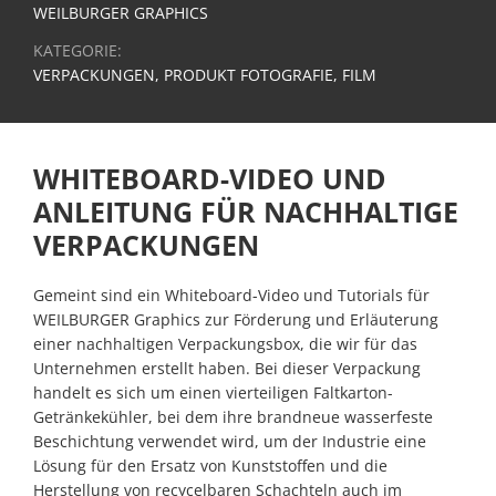
Identity
WEILBURGER GRAPHICS
KATEGORIE:
Website
VERPACKUNGEN, PRODUKT FOTOGRAFIE, FILM
&
Web
Development
Content
WHITEBOARD-VIDEO UND
&
ANLEITUNG FÜR NACHHALTIGE
Media
VERPACKUNGEN
Production
Digital
Gemeint sind ein Whiteboard-Video und Tutorials für
Marketing
WEILBURGER Graphics zur Förderung und Erläuterung
&
einer nachhaltigen Verpackungsbox, die wir für das
Growth
Unternehmen erstellt haben. Bei dieser Verpackung
handelt es sich um einen vierteiligen Faltkarton-
Newslettermarketing
Getränkekühler, bei dem ihre brandneue wasserfeste
Beschichtung verwendet wird, um der Industrie eine
Portfolio
Lösung für den Ersatz von Kunststoffen und die
Tutorials
Herstellung von recycelbaren Schachteln auch im