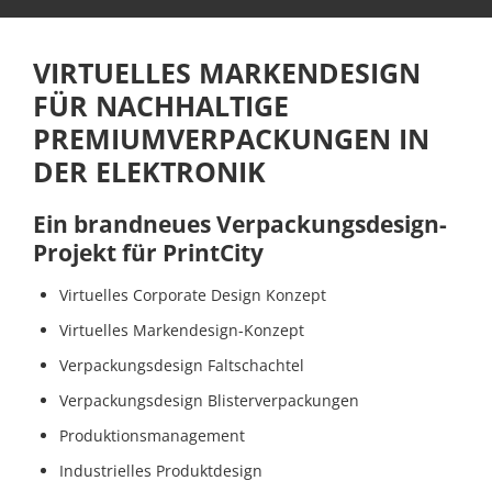
Identity
Website
VIRTUELLES MARKENDESIGN
&
FÜR NACHHALTIGE
Web
Development
PREMIUMVERPACKUNGEN IN
DER ELEKTRONIK
Content
&
Media
Ein brandneues Verpackungsdesign-
Production
Projekt für PrintCity
Digital
Virtuelles Corporate Design Konzept
Marketing
&
Virtuelles Markendesign-Konzept
Growth
Verpackungsdesign Faltschachtel
Newslettermarketing
Verpackungsdesign Blisterverpackungen
Produktionsmanagement
Portfolio
Industrielles Produktdesign
Tutorials